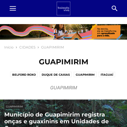
Início
CIDADES
GUAPIMIRIM
GUAPIMIRIM
BELFORD ROXO
DUQUE DE CAXIAS
GUAPIMIRIM
ITAGUAÍ
JAPERI
MAGÉ
MESQUITA
NILOPÓLIS
NOVA IGUAÇU
GUAPIMIRIM
PARACAMBI
QUEIMADOS
RIO DE JANEIRO
SÃO JOÃO DE MERITI
SEROPÉDICA
GUAPIMIRIM
Município de Guapimirim registra
onças e guaxinins em Unidades de