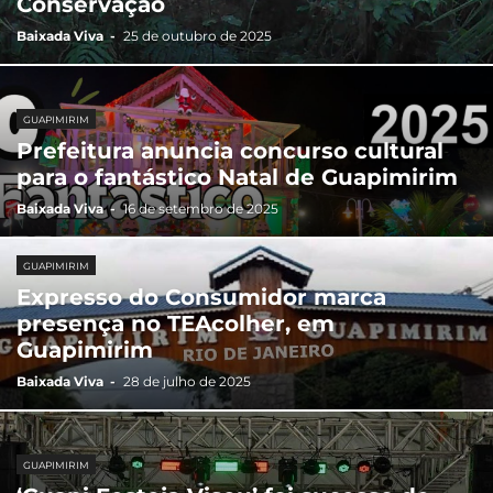
Conservação
Baixada Viva
-
25 de outubro de 2025
GUAPIMIRIM
Prefeitura anuncia concurso cultural
para o fantástico Natal de Guapimirim
Baixada Viva
-
16 de setembro de 2025
GUAPIMIRIM
Expresso do Consumidor marca
presença no TEAcolher, em
Guapimirim
Baixada Viva
-
28 de julho de 2025
GUAPIMIRIM