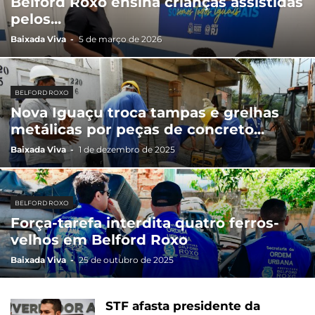
Belford Roxo ensina crianças assistidas
pelos...
Baixada Viva
-
5 de março de 2026
BELFORD ROXO
Nova Iguaçu troca tampas e grelhas
metálicas por peças de concreto...
Baixada Viva
-
1 de dezembro de 2025
BELFORD ROXO
Força-tarefa interdita quatro ferros-
velhos em Belford Roxo
Baixada Viva
-
25 de outubro de 2025
STF afasta presidente da