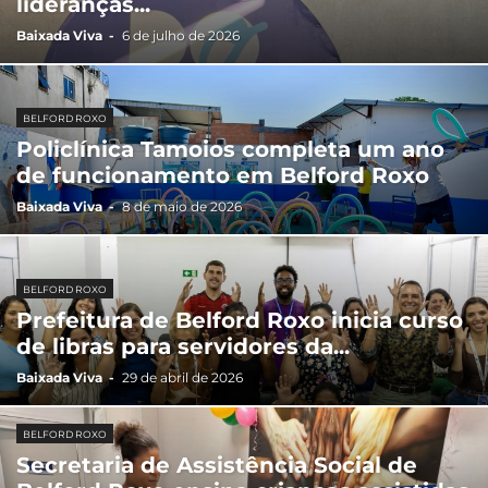
lideranças...
Baixada Viva
-
6 de julho de 2026
BELFORD ROXO
Policlínica Tamoios completa um ano
de funcionamento em Belford Roxo
Baixada Viva
-
8 de maio de 2026
BELFORD ROXO
Prefeitura de Belford Roxo inicia curso
de libras para servidores da...
Baixada Viva
-
29 de abril de 2026
BELFORD ROXO
Secretaria de Assistência Social de