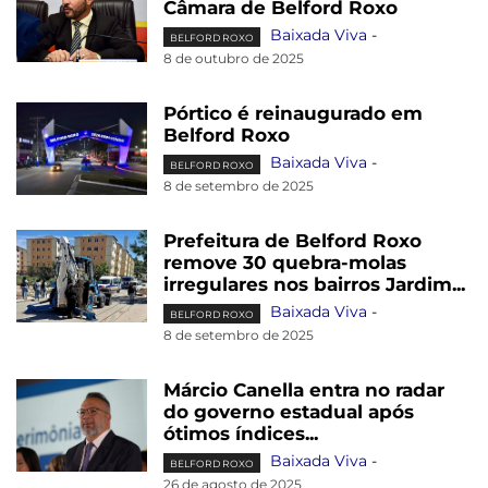
Câmara de Belford Roxo
Baixada Viva
-
BELFORD ROXO
8 de outubro de 2025
Pórtico é reinaugurado em
Belford Roxo
Baixada Viva
-
BELFORD ROXO
8 de setembro de 2025
Prefeitura de Belford Roxo
remove 30 quebra-molas
irregulares nos bairros Jardim...
Baixada Viva
-
BELFORD ROXO
8 de setembro de 2025
Márcio Canella entra no radar
do governo estadual após
ótimos índices...
Baixada Viva
-
BELFORD ROXO
26 de agosto de 2025