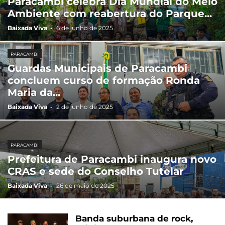
Paracambi celebra Dia Mundial do Meio
Ambiente com reabertura do Parque...
Baixada Viva
-
6 de junho de 2025
PARACAMBI
Guardas Municipais de Paracambi
concluem curso de formação Ronda
Maria da...
Baixada Viva
-
2 de junho de 2025
PARACAMBI
Prefeitura de Paracambi inaugura novo
CRAS e sede do Conselho Tutelar
Baixada Viva
-
26 de maio de 2025
Banda suburbana de rock,