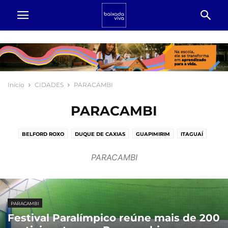
Início
CIDADES
PARACAMBI
PARACAMBI
BELFORD ROXO
DUQUE DE CAXIAS
GUAPIMIRIM
ITAGUAÍ
JAPERI
MAGÉ
MESQUITA
NILOPÓLIS
NOVA IGUAÇU
PARACAMBI
PARACAMBI
QUEIMADOS
RIO DE JANEIRO
SÃO JOÃO DE MERITI
SEROPÉDICA
PARACAMBI
Festival Paralímpico reúne mais de 200