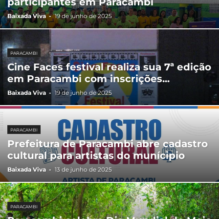
participantes em Paracambi
Baixada Viva
-
19 de junho de 2025
PARACAMBI
Cine Faces festival realiza sua 7ª edição
em Paracambi com inscrições...
Baixada Viva
-
19 de junho de 2025
PARACAMBI
Prefeitura de Paracambi abre cadastro
cultural para artistas do munícipio
Baixada Viva
-
13 de junho de 2025
PARACAMBI