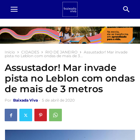
Início
CIDADES
RIO DE JANEIRO
Assustador! Mar invade
pista no Leblon com ondas de mais de 3...
Assustador! Mar invade
pista no Leblon com ondas
de mais de 3 metros
Por
Baixada Viva
-
5 de abril de 2020