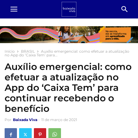
Início
BRASIL
Auxílio emergencial: como efetuar a atualização
no App do ‘Caixa Tem’ para...
Auxílio emergencial: como
efetuar a atualização no
App do ‘Caixa Tem’ para
continuar recebendo o
benefício
Por
Baixada Viva
-
11 de março de 2021