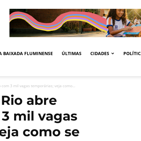
DA BAIXADA FLUMINENSE
ÚLTIMAS
CIDADES
POLÍTI
 com 3 mil vagas temporárias; veja como...
Rio abre
3 mil vagas
veja como se