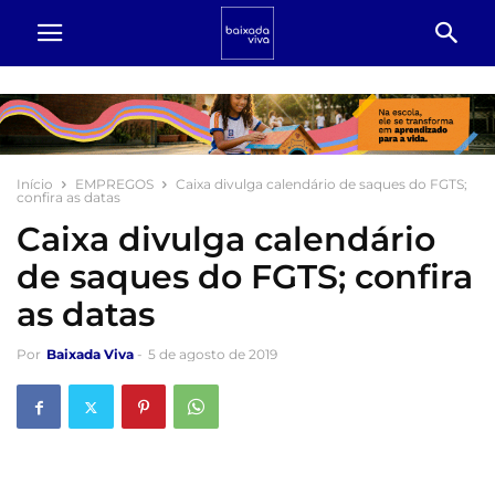
Início
EMPREGOS
Caixa divulga calendário de saques do FGTS;
confira as datas
Caixa divulga calendário
de saques do FGTS; confira
as datas
Por
Baixada Viva
-
5 de agosto de 2019