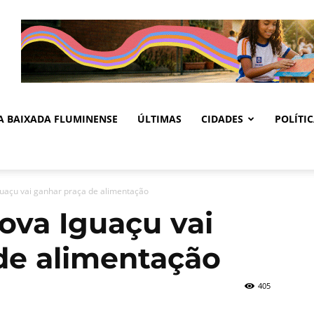
DA BAIXADA FLUMINENSE
ÚLTIMAS
CIDADES
POLÍTI
uaçu vai ganhar praça de alimentação
ova Iguaçu vai
de alimentação
405