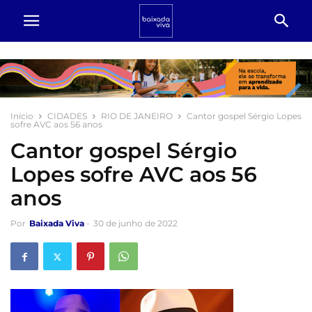
Início
CIDADES
RIO DE JANEIRO
Cantor gospel Sérgio Lopes
sofre AVC aos 56 anos
Cantor gospel Sérgio
Lopes sofre AVC aos 56
anos
Por
Baixada Viva
-
30 de junho de 2022