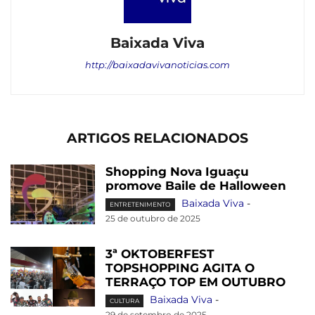
Baixada Viva
http://baixadavivanoticias.com
ARTIGOS RELACIONADOS
Shopping Nova Iguaçu
promove Baile de Halloween
Baixada Viva
-
ENTRETENIMENTO
25 de outubro de 2025
3ª OKTOBERFEST
TOPSHOPPING AGITA O
TERRAÇO TOP EM OUTUBRO
Baixada Viva
-
CULTURA
29 de setembro de 2025