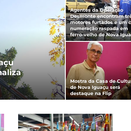
Agentes da Operação
Desmonte encontram tr
motores furtados e um 
numeração raspada em
ferro-velho de Nova Igu
a
uaçu
aliza
Mostra da Casa de Cultu
de Nova Iguaçu será
destaque na Flip