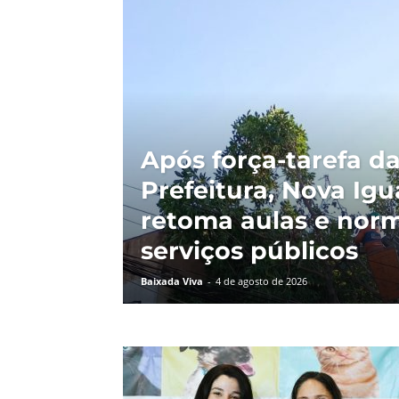
Após força-tarefa d
Prefeitura, Nova Ig
retoma aulas e norm
serviços públicos
Baixada Viva
-
4 de agosto de 2026