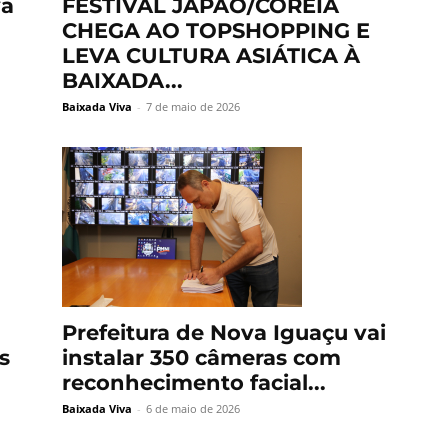
va
FESTIVAL JAPÃO/COREIA
CHEGA AO TOPSHOPPING E
LEVA CULTURA ASIÁTICA À
BAIXADA...
Baixada Viva
-
7 de maio de 2026
Prefeitura de Nova Iguaçu vai
instalar 350 câmeras com
s
reconhecimento facial...
Baixada Viva
-
6 de maio de 2026