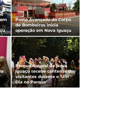
ês
com
Posto Avançado do Corpo
de Bombeiros inicia
açu
operação em Nova Iguaçu
Parque Natural de Nova
ra
Iguaçu recebe centenas de
visitantes durante o ‘Um
Dia no Parque’