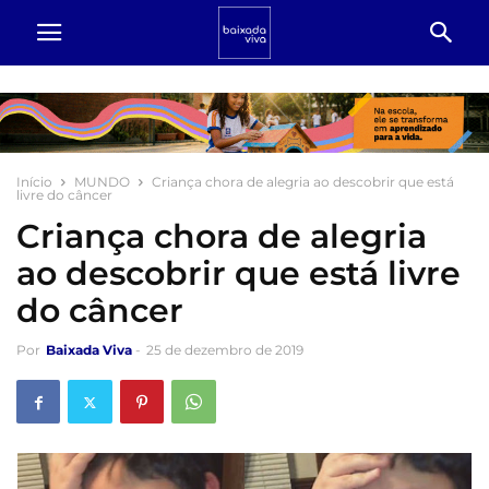
Início
MUNDO
Criança chora de alegria ao descobrir que está
livre do câncer
Criança chora de alegria
ao descobrir que está livre
do câncer
Por
Baixada Viva
-
25 de dezembro de 2019