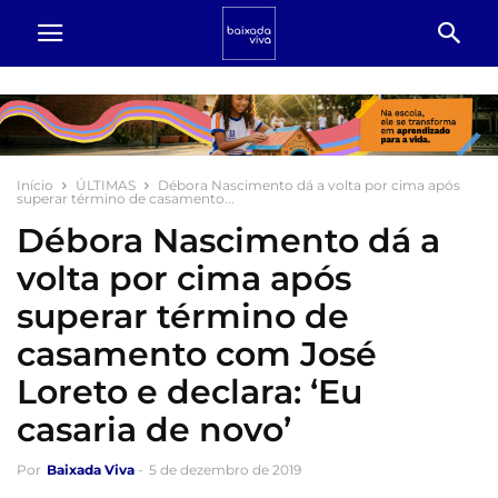
Início
ÚLTIMAS
Débora Nascimento dá a volta por cima após
superar término de casamento...
Débora Nascimento dá a
volta por cima após
superar término de
casamento com José
Loreto e declara: ‘Eu
casaria de novo’
Por
Baixada Viva
-
5 de dezembro de 2019