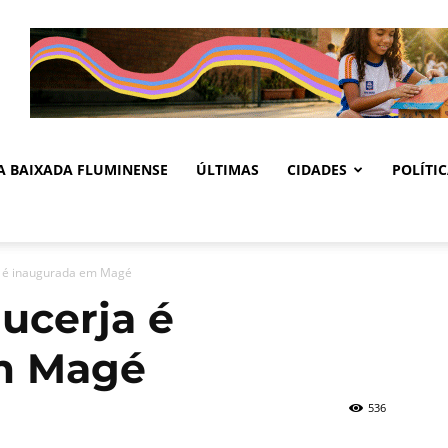
DA BAIXADA FLUMINENSE
ÚLTIMAS
CIDADES
POLÍTI
a é inaugurada em Magé
ucerja é
m Magé
536