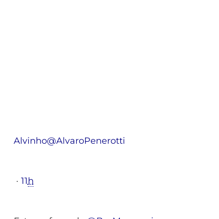
Alvinho
@AlvaroPenerotti
·
11
h