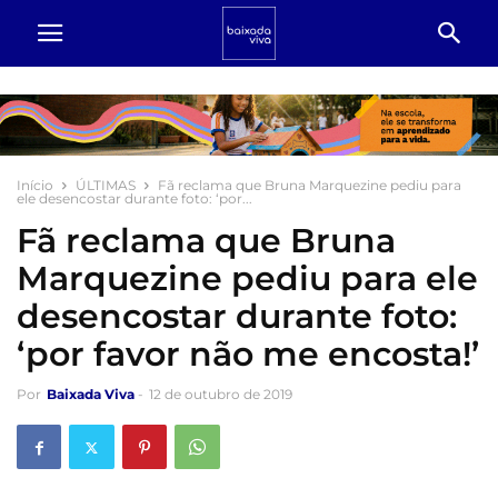
Início
ÚLTIMAS
Fã reclama que Bruna Marquezine pediu para
ele desencostar durante foto: ‘por...
Fã reclama que Bruna
Marquezine pediu para ele
desencostar durante foto:
‘por favor não me encosta!’
Por
Baixada Viva
-
12 de outubro de 2019