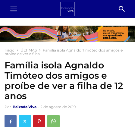
Início
ÚLTIMAS
Família isola Agnaldo Timóteo dos amigos e
proíbe de ver a filha...
Família isola Agnaldo
Timóteo dos amigos e
proíbe de ver a filha de 12
anos
Por
Baixada Viva
-
2 de agosto de 2019