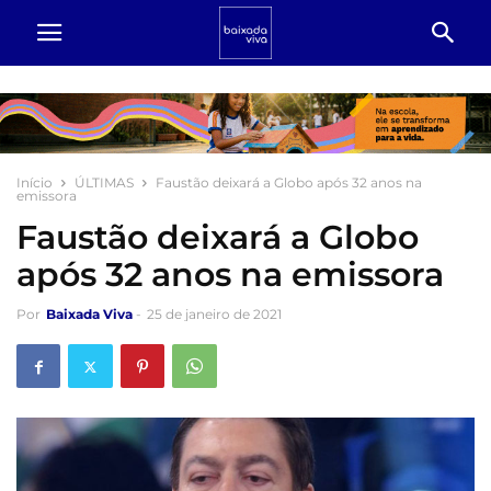
Início
ÚLTIMAS
Faustão deixará a Globo após 32 anos na
emissora
Faustão deixará a Globo
após 32 anos na emissora
Por
Baixada Viva
-
25 de janeiro de 2021