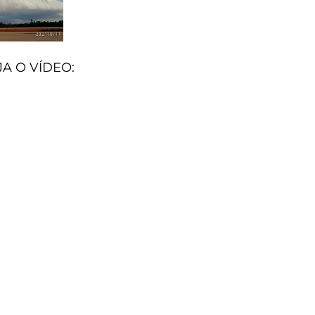
J
A O VÍDEO: