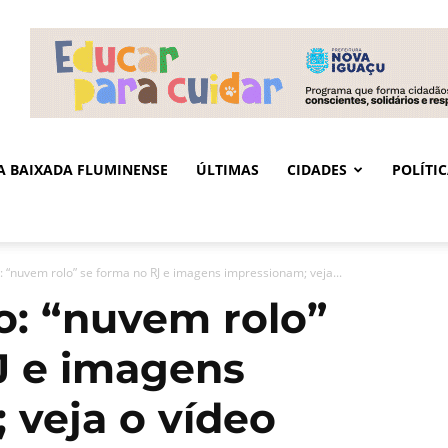
DA BAIXADA FLUMINENSE
ÚLTIMAS
CIDADES
POLÍTI
 “nuvem rolo” se forma no RJ e imagens impressionam; veja...
: “nuvem rolo”
J e imagens
 veja o vídeo