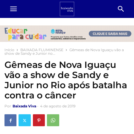
Início
BAIXADA FLUMINENSE
Gêmeas de Nova Iguaçu vão a
show de Sandy e Junior no...
Gêmeas de Nova Iguaçu
vão a show de Sandy e
Junior no Rio após batalha
contra o câncer
Por
Baixada Viva
-
4 de agosto de 2019