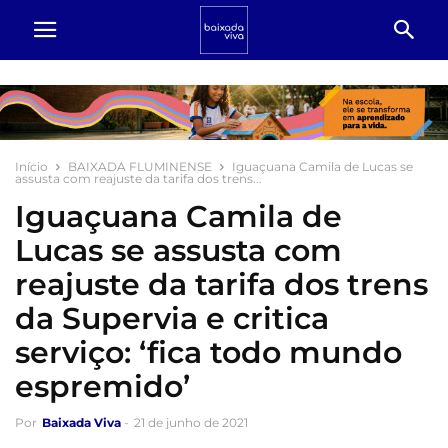
Início
BAIXADA FLUMINENSE
Iguaçuana Camila de Lucas se
assusta com reajuste da tarifa dos trens...
Iguaçuana Camila de
Lucas se assusta com
reajuste da tarifa dos trens
da Supervia e critica
serviço: ‘fica todo mundo
espremido’
Por
Baixada Viva
-
21 de junho de 2021