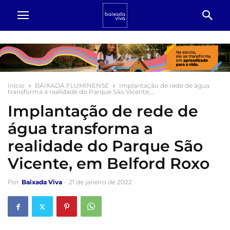
Início
BAIXADA FLUMINENSE
Implantação de rede de água
transforma a realidade do Parque São Vicente,...
Implantação de rede de
água transforma a
realidade do Parque São
Vicente, em Belford Roxo
Por
Baixada Viva
-
21 de janeiro de 2022