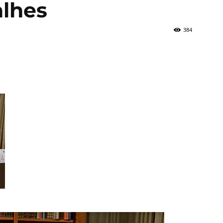
alhes
384