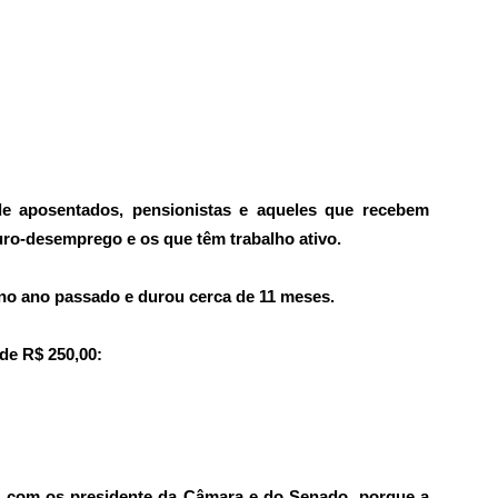
de aposentados, pensionistas e aqueles que recebem
uro-desemprego e os que têm trabalho ativo.
no ano passado e durou cerca de 11 meses.
de R$ 250,00:
l com os presidente da Câmara e do Senado, porque a