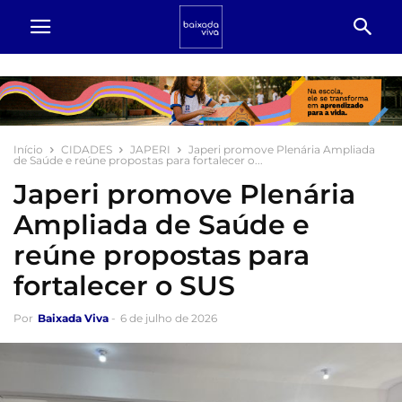
Início
CIDADES
JAPERI
Japeri promove Plenária Ampliada
de Saúde e reúne propostas para fortalecer o...
Japeri promove Plenária
Ampliada de Saúde e
reúne propostas para
fortalecer o SUS
Por
Baixada Viva
-
6 de julho de 2026