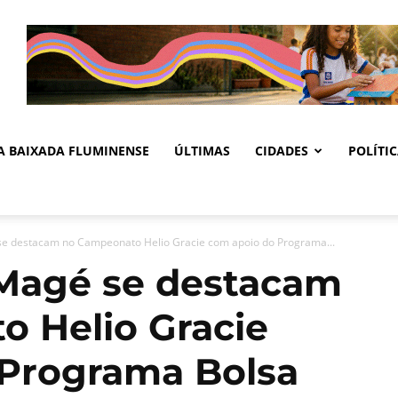
DA BAIXADA FLUMINENSE
ÚLTIMAS
CIDADES
POLÍTI
se destacam no Campeonato Helio Gracie com apoio do Programa...
 Magé se destacam
 Helio Gracie
 Programa Bolsa