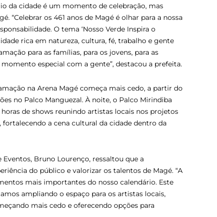
sário da cidade é um momento de celebração, mas
. “Celebrar os 461 anos de Magé é olhar para a nossa
sponsabilidade. O tema ‘Nosso Verde Inspira o
de rica em natureza, cultura, fé, trabalho e gente
ação para as famílias, para os jovens, para as
e momento especial com a gente”, destacou a prefeita.
amação na Arena Magé começa mais cedo, a partir do
ões no Palco Manguezal. À noite, o Palco Mirindiba
ras de shows reunindo artistas locais nos projetos
fortalecendo a cena cultural da cidade dentro da
e Eventos, Bruno Lourenço, ressaltou que a
riência do público e valorizar os talentos de Magé. “A
mentos mais importantes do nosso calendário. Este
tamos ampliando o espaço para os artistas locais,
meçando mais cedo e oferecendo opções para