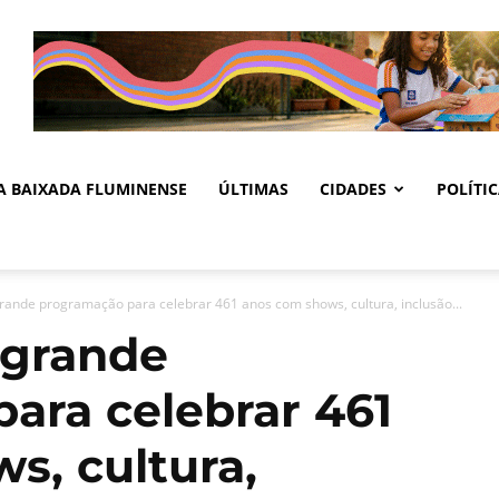
DA BAIXADA FLUMINENSE
ÚLTIMAS
CIDADES
POLÍTI
ande programação para celebrar 461 anos com shows, cultura, inclusão...
 grande
ara celebrar 461
s, cultura,