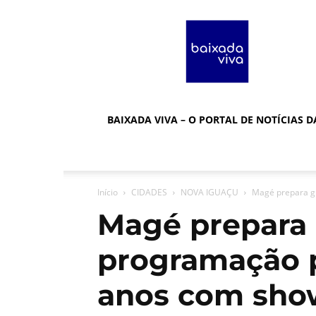
Baixada
Viva
BAIXADA VIVA – O PORTAL DE NOTÍCIAS 
Início
CIDADES
NOVA IGUAÇU
Magé prepara gr
Magé prepara
programação p
anos com show