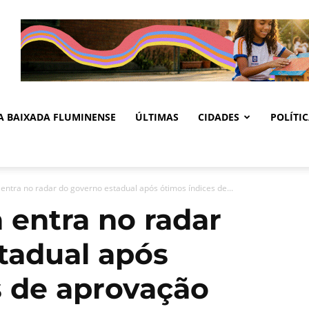
DA BAIXADA FLUMINENSE
ÚLTIMAS
CIDADES
POLÍTI
entra no radar do governo estadual após ótimos índices de...
 entra no radar
tadual após
s de aprovação