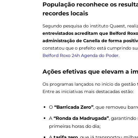
População reconhece os result
recordes locais
Segundo pesquisa do instituto Quaest, realiz
entrevistados acreditam que Belford Roxo
administração de Canella de forma positi
constatou que o prefeito está cumprindo su
Belford Roxo 24h
Agenda do Poder
.
Ações efetivas que elevam a 
Os programas lançados no início da gestão
Entre as iniciativas mais destacadas estão:
O
“Barricada Zero”
, que removeu barr
A
“Ronda da Madrugada”
, garantindo
primeiras horas do dia;
A
tarifa zero
, que já transportou milh