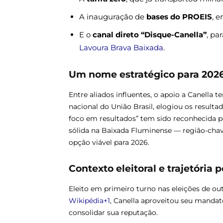
A inauguração de
bases do PROEIS
, e
E o
canal direto “Disque-Canella”
, pa
Lavoura
Brava Baixada
.
Um nome estratégico para 202
Entre aliados influentes, o apoio a Canella 
nacional do União Brasil, elogiou os result
foco em resultados” tem sido reconhecida 
sólida na Baixada Fluminense — região-cha
opção viável para 2026.
Contexto eleitoral e trajetória p
Eleito em primeiro turno nas eleições de 
Wikipédia+1
, Canella aproveitou seu mandato
consolidar sua reputação.