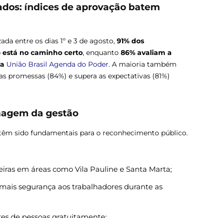
ados: índices de aprovação batem
ada entre os dias 1º e 3 de agosto,
91% dos
 está no caminho certo
, enquanto
86% avaliam a
va
União Brasil
Agenda do Poder
. A maioria também
as promessas (84%) e supera as expectativas (81%)
imagem da gestão
 têm sido fundamentais para o reconhecimento público.
eiras em áreas como Vila Pauline e Santa Marta;
 mais segurança aos trabalhadores durante as
ares de pessoas gratuitamente;