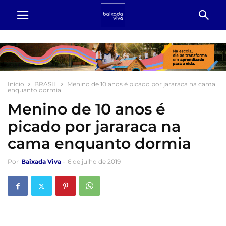
Início
BRASIL
Menino de 10 anos é picado por jararaca na cama
enquanto dormia
Menino de 10 anos é
picado por jararaca na
cama enquanto dormia
Por
Baixada Viva
-
6 de julho de 2019