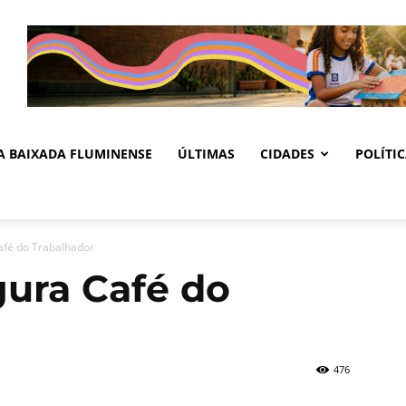
DA BAIXADA FLUMINENSE
ÚLTIMAS
CIDADES
POLÍTI
Café do Trabalhador
gura Café do
476