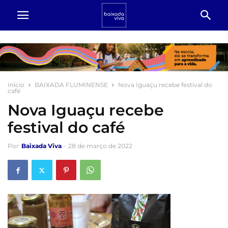
Início
BAIXADA FLUMINENSE
Nova Iguaçu recebe festival do
café
Nova Iguaçu recebe
festival do café
Por
Baixada Viva
-
28 de março de 2022