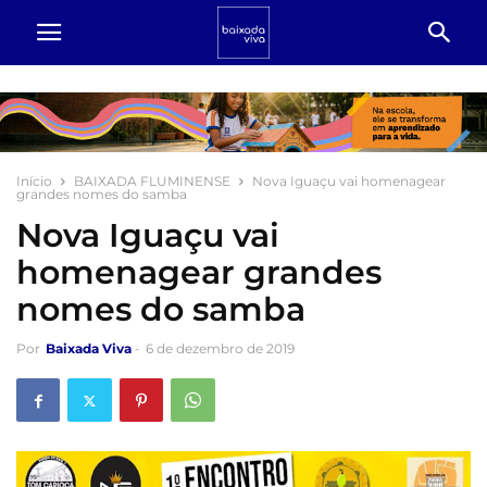
Início
BAIXADA FLUMINENSE
Nova Iguaçu vai homenagear
grandes nomes do samba
Nova Iguaçu vai
homenagear grandes
nomes do samba
Por
Baixada Viva
-
6 de dezembro de 2019