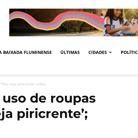
DA BAIXADA FLUMINENSE
ÚLTIMAS
CIDADES
POLÍTI
‘Não seja piricrente’; vídeo
a uso de roupas
ja piricrente’;