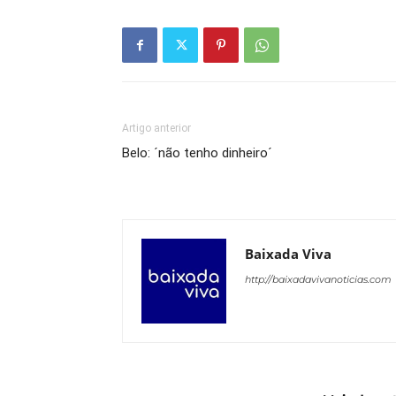
Artigo anterior
Belo: ´não tenho dinheiro´
Baixada Viva
http://baixadavivanoticias.com