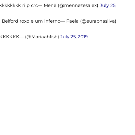
 kkkkkkkk ri p crc— Menê (@mennezesalex)
July 25,
 Belford roxo e um inferno— Faela (@euraphasilva)
KKKKKKKK— (@Mariaahfish)
July 25, 2019