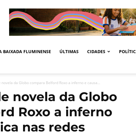
DA BAIXADA FLUMINENSE
ÚLTIMAS
CIDADES
POLÍTI
novela da Globo compara Belford Roxo a inferno e causa...
e novela da Globo
rd Roxo a inferno
ica nas redes