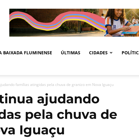
DA BAIXADA FLUMINENSE
ÚLTIMAS
CIDADES
POLÍTI
ajudando famílias atingidas pela chuva de granizo em Nova Iguaçu
ntinua ajudando
idas pela chuva de
va Iguaçu