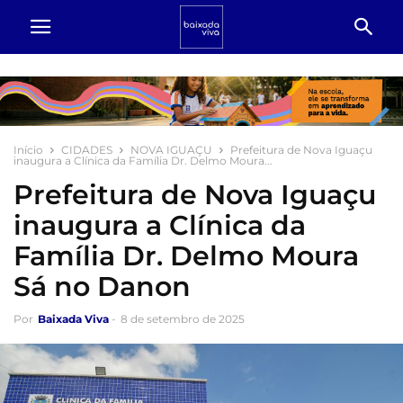
Início
CIDADES
NOVA IGUAÇU
Prefeitura de Nova Iguaçu
inaugura a Clínica da Família Dr. Delmo Moura...
Prefeitura de Nova Iguaçu
inaugura a Clínica da
Família Dr. Delmo Moura
Sá no Danon
Por
Baixada Viva
-
8 de setembro de 2025