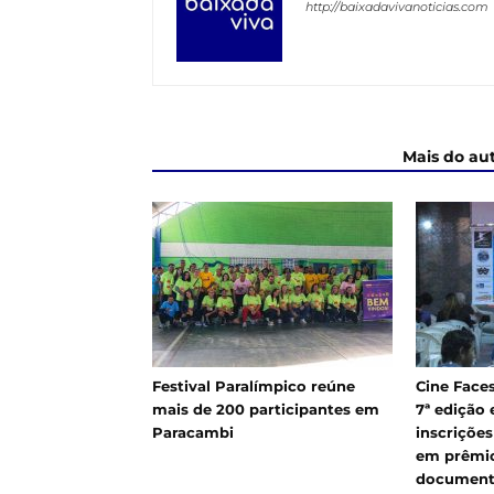
http://baixadavivanoticias.com
ARTIGOS RELACIONADOS
Mais do au
Festival Paralímpico reúne
Cine Faces
mais de 200 participantes em
7ª edição
Paracambi
inscrições
em prêmio
documentá