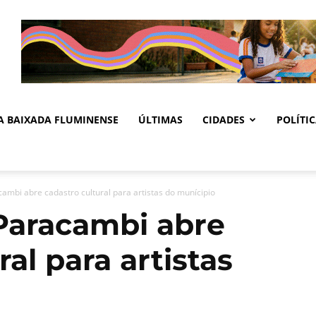
DA BAIXADA FLUMINENSE
ÚLTIMAS
CIDADES
POLÍTI
cambi abre cadastro cultural para artistas do munícipio
 Paracambi abre
al para artistas