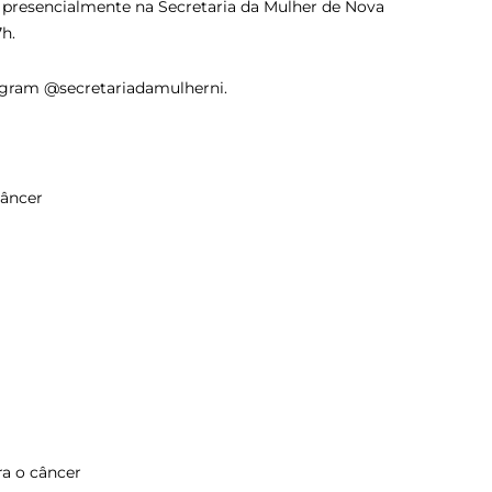
 presencialmente na Secretaria da Mulher de Nova
7h.
tagram @secretariadamulherni.
Câncer
ra o câncer