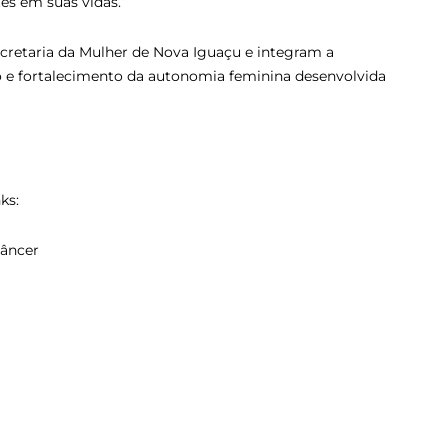
es em suas vidas.”
ecretaria da Mulher de Nova Iguaçu e integram a
o e fortalecimento da autonomia feminina desenvolvida
ks:
Câncer