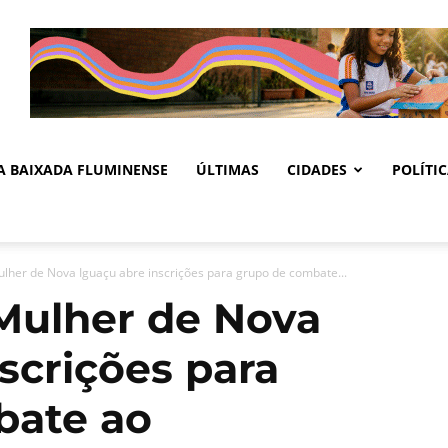
DA BAIXADA FLUMINENSE
ÚLTIMAS
CIDADES
POLÍTI
ulher de Nova Iguaçu abre inscrições para grupo de combate...
 Mulher de Nova
scrições para
bate ao