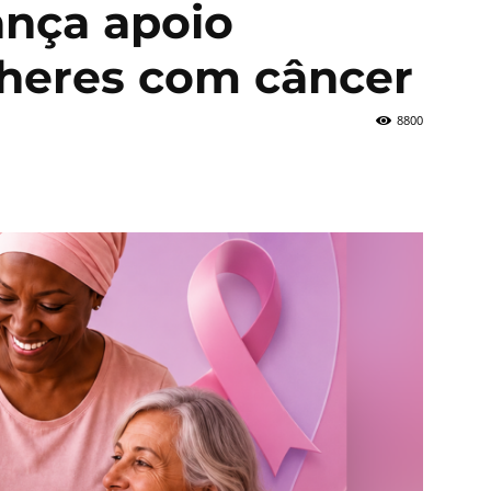
ança apoio
lheres com câncer
8800