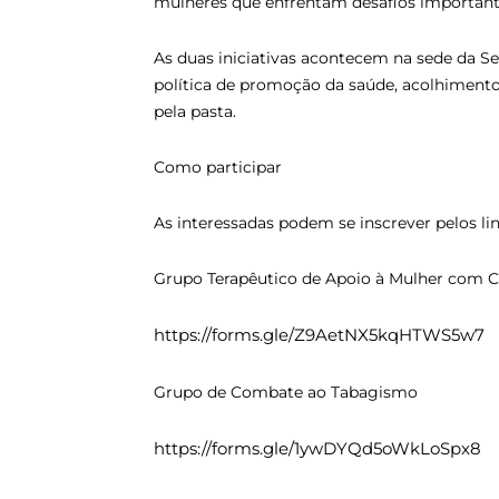
mulheres que enfrentam desafios important
As duas iniciativas acontecem na sede da S
política de promoção da saúde, acolhiment
pela pasta.
Como participar
As interessadas podem se inscrever pelos lin
Grupo Terapêutico de Apoio à Mulher com 
https://forms.gle/Z9AetNX5kqHTWS5w7
Grupo de Combate ao Tabagismo
https://forms.gle/1ywDYQd5oWkLoSpx8