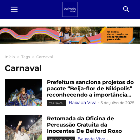
Início
Tags
Carnaval
Carnaval
Prefeitura sanciona projetos do
pacote “Beija-flor de Nilópolis”
reconhecendo a importância...
Baixada Viva
-
5 de julho de 2025
CARNAVAL
Retomada da Oficina de
Percussão Gratuita da
Inocentes De Belford Roxo
Baixada Viva
-
BELFORD ROXO