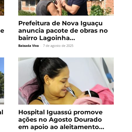
Prefeitura de Nova Iguaçu
de
anuncia pacote de obras no
bairro Lagoinha...
Baixada Viva
-
7 de agosto de 2025
l
Hospital Iguassú promove
ações no Agosto Dourado
em apoio ao aleitamento...