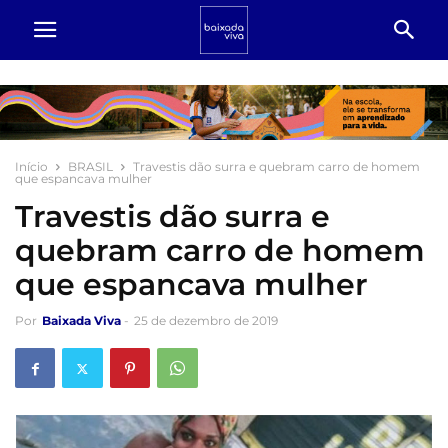
Início
BRASIL
Travestis dão surra e quebram carro de homem
que espancava mulher
Travestis dão surra e
quebram carro de homem
que espancava mulher
Por
Baixada Viva
-
25 de dezembro de 2019