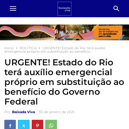
Início
POLÍTICA
URGENTE! Estado do Rio terá auxílio
emergencial próprio em substituição ao benefício...
URGENTE! Estado do Rio
terá auxílio emergencial
próprio em substituição ao
benefício do Governo
Federal
Por
Baixada Viva
-
30 de janeiro de 2021