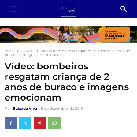
Início
BRASIL
Vídeo: bombeiros resgatam criança de 2 anos de
buraco e imagens emocionam
Vídeo: bombeiros
resgatam criança de 2
anos de buraco e imagens
emocionam
Por
Baixada Viva
-
9 de dezembro de 2019