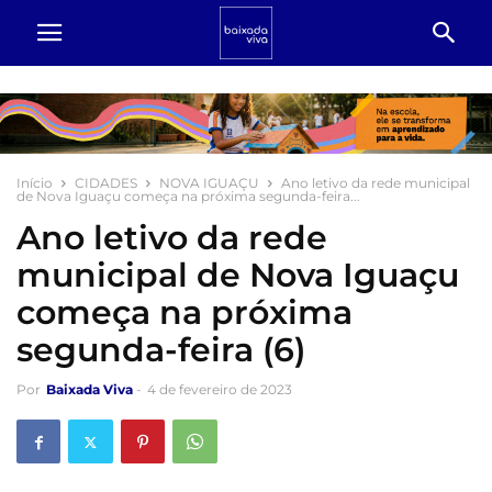
Início
CIDADES
NOVA IGUAÇU
Ano letivo da rede municipal
de Nova Iguaçu começa na próxima segunda-feira...
Ano letivo da rede
municipal de Nova Iguaçu
começa na próxima
segunda-feira (6)
Por
Baixada Viva
-
4 de fevereiro de 2023