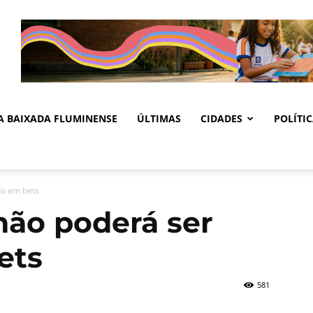
DA BAIXADA FLUMINENSE
ÚLTIMAS
CIDADES
POLÍTI
do em bets
não poderá ser
ets
581