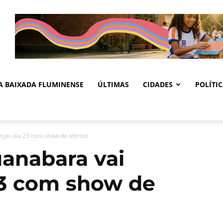
DA BAIXADA FLUMINENSE
ÚLTIMAS
CIDADES
POLÍTI
çar dia 23 com show de ofertas
uanabara vai
23 com show de