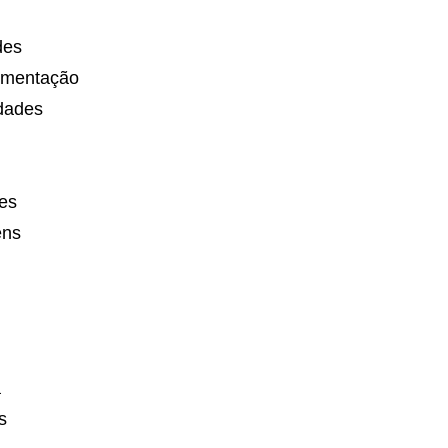
ades
limentação
idades
des
gens
a
es