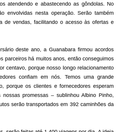
rios atendendo e abastecendo as gôndolas. No
rão envolvidas nesta operação. Serão também
ea de vendas, facilitando o acesso às ofertas e
rsário deste ano, a Guanabara firmou acordos
s parceiros há muitos anos, então conseguimos
r centavo, porque nosso longo relacionamento
ecedores confiam em nós. Temos uma grande
io, porque os clientes e fornecedores esperam
 nossas promessas – sublinhou Albino Pinho,
dutos serão transportados em 392 caminhões da
serão feitas até 1.400 viagens por dia. A ideia