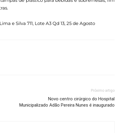
 tampas de plástico para bebidas e sobremesas, fim
ras.
ima e Silva 711, Lote A3 Qd 13, 25 de Agosto
Próximo artigo
Novo centro cirúrgico do Hospital
Municipalizado Adão Pereira Nunes é inaugurado