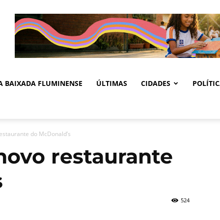
DA BAIXADA FLUMINENSE
ÚLTIMAS
CIDADES
POLÍTI
estaurante do McDonald’s
novo restaurante
s
524