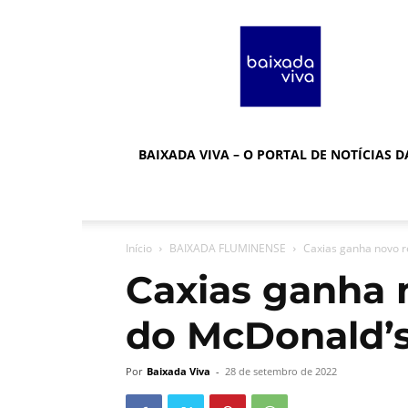
Baixada
Viva
BAIXADA VIVA – O PORTAL DE NOTÍCIAS 
Início
BAIXADA FLUMINENSE
Caxias ganha novo r
Caxias ganha 
do McDonald’
Por
Baixada Viva
-
28 de setembro de 2022