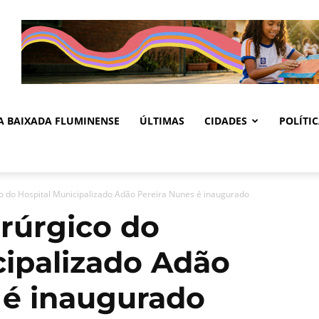
DA BAIXADA FLUMINENSE
ÚLTIMAS
CIDADES
POLÍTI
co do Hospital Municipalizado Adão Pereira Nunes é inaugurado
irúrgico do
cipalizado Adão
 é inaugurado