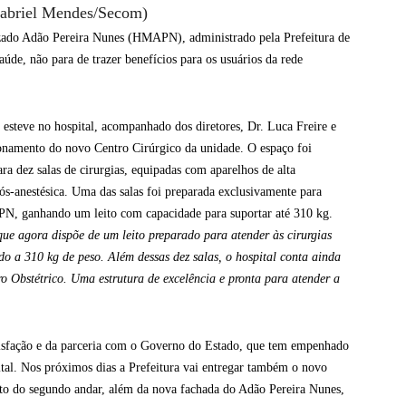
briel Mendes/Secom)
izado Adão Pereira Nunes (HMAPN), administrado pela Prefeitura de
úde, não para de trazer benefícios para os usuários da rede
 esteve no hospital, acompanhado dos diretores, Dr. Luca Freire e
ionamento do novo Centro Cirúrgico da unidade. O espaço foi
ra dez salas de cirurgias, equipadas com aparelhos de alta
ós-anestésica. Uma das salas foi preparada exclusivamente para
PN, ganhando um leito com capacidade para suportar até 310 kg.
que agora dispõe de um leito preparado para atender às cirurgias
do a 310 kg de peso. Além dessas dez salas, o hospital conta ainda
ro Obstétrico. Uma estrutura de excelência e pronta para atender a
atisfação e da parceria com o Governo do Estado, que tem empenhado
ital. Nos próximos dias a Prefeitura vai entregar também o novo
nto do segundo andar, além da nova fachada do Adão Pereira Nunes,