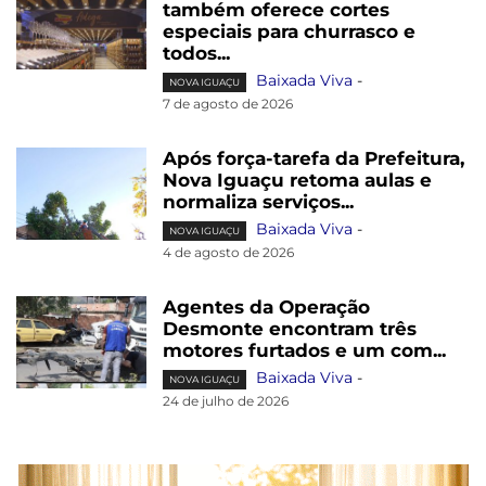
também oferece cortes
especiais para churrasco e
todos...
Baixada Viva
-
NOVA IGUAÇU
7 de agosto de 2026
Após força-tarefa da Prefeitura,
Nova Iguaçu retoma aulas e
normaliza serviços...
Baixada Viva
-
NOVA IGUAÇU
4 de agosto de 2026
Agentes da Operação
Desmonte encontram três
motores furtados e um com...
Baixada Viva
-
NOVA IGUAÇU
24 de julho de 2026