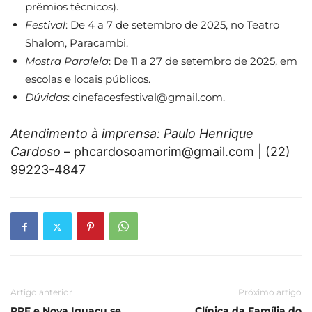
prêmios técnicos).
Festival
: De 4 a 7 de setembro de 2025, no Teatro
Shalom, Paracambi.
Mostra Paralela
: De 11 a 27 de setembro de 2025, em
escolas e locais públicos.
Dúvidas
: cinefacesfestival@gmail.com.
Atendimento à imprensa: Paulo Henrique
Cardoso
– phcardosoamorim@gmail.com | (22)
99223-4847
Artigo anterior
Próximo artigo
PRF e Nova Iguaçu se
Clínica da Família do