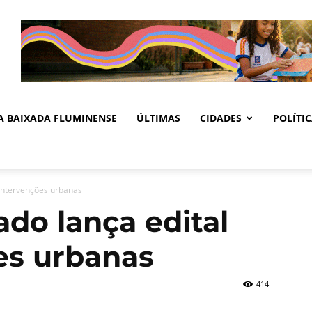
DA BAIXADA FLUMINENSE
ÚLTIMAS
CIDADES
POLÍTI
 intervenções urbanas
ado lança edital
es urbanas
414