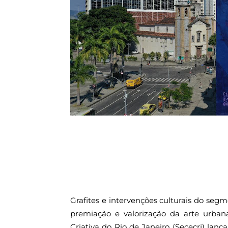
Grafites e intervenções culturais do seg
premiação e valorização da arte urban
Criativa do Rio de Janeiro (Sececrj) lanç