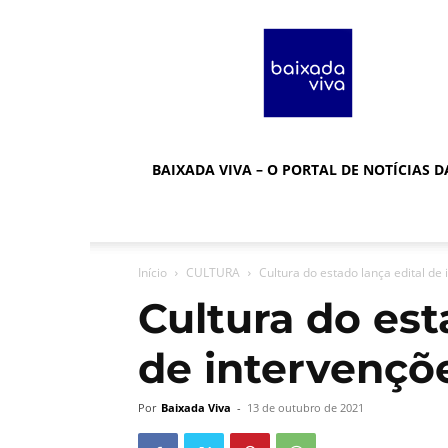
Baixada
Viva
BAIXADA VIVA – O PORTAL DE NOTÍCIAS 
Início
CULTURA
Cultura do estado lança edital de
Cultura do est
de intervençõ
Por
Baixada Viva
-
13 de outubro de 2021