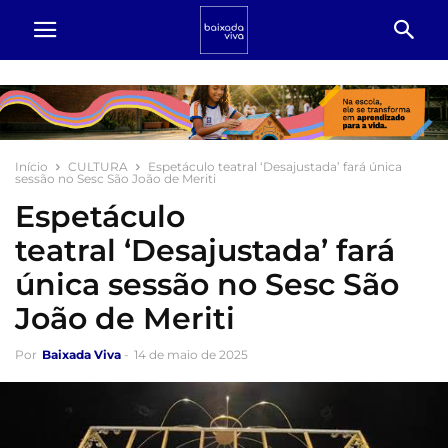
Início
CULTURA
Espetáculo teatral ‘Desajustada’ fará única
sessão no Sesc São João de Meriti
Espetáculo
teatral ‘Desajustada’ fará
única sessão no Sesc São
João de Meriti
Por
Baixada Viva
-
14 de maio de 2025