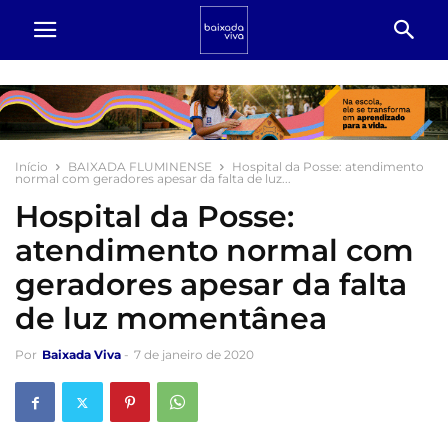
Início
BAIXADA FLUMINENSE
Hospital da Posse: atendimento
normal com geradores apesar da falta de luz...
Hospital da Posse:
atendimento normal com
geradores apesar da falta
de luz momentânea
Por
Baixada Viva
-
7 de janeiro de 2020